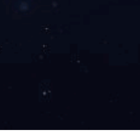
2021
2
07-02
0