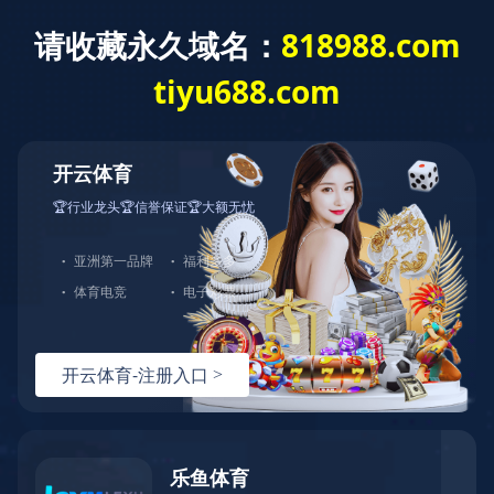
华体平台
欢迎来到华体平台-华体(中国) ！
华体平台-华体(
XUANYU MACHINERY TECH
华体平台-华体(中国)
产品中心
成功案例