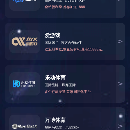
变频低速二传动升降机（0～
变频低速三传
46m/s）
36m