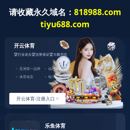
华体平台
欢迎来到华体平台-华体(中国) ！
华体平台-华体(
XUANYU MACHINERY TECH
华体平台-华体(中国)
产品中心
成功案例