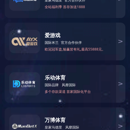
变频低速二传动升降机（0～
变频低速三传
46m/s）
36m