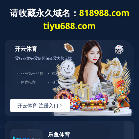
华体平台
欢迎来到华体平台-华体(中国) ！
华体平台-华体(
XUANYU MACHINERY TECH
华体平台-华体(中国)
产品中心
成功案例