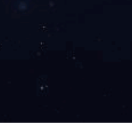
2021
2
07-02
0