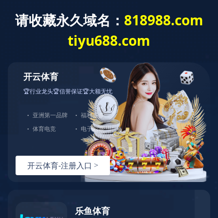
华体平台
欢迎来到华体平台-华体(中国) ！
华体平台-华体(
XUANYU MACHINERY TECH
华体平台-华体(中国)
产品中心
成功案例