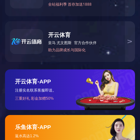
变频高速升降机（0～72m/s）
变频高速升降机（
更多