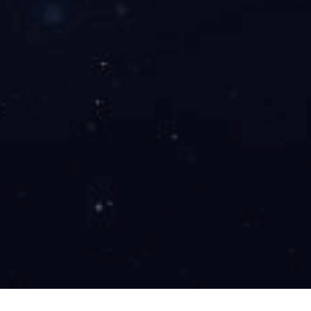
2021
2
07-02
0