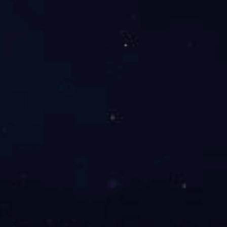
能力。
计和制造齿轮齿条式的施工升降机，本着“专注专业”的精
解决方案。公司汇聚行业内资深产品结构设计专家、专
专家、专业技术人员及售后服务人员，能够准确、快捷
供全面的服务。
施工升降机专业制造厂商，现公司产品“XMT”品牌升降机
南美、澳洲等五十多个国家和地区。
场为根本，以技术为导向，坚持“用户至上、专业迅捷”的
”的制造理念。