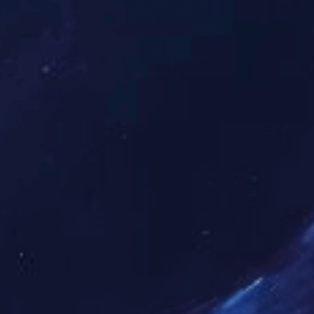
双导轨施工升降机（双柱）