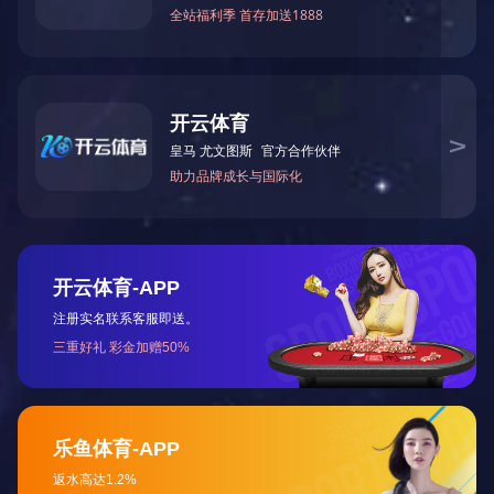
变频高速升降机（0～72m/s）
变频高速升降机（
更多